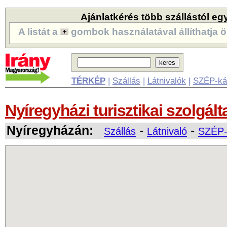
Ajánlatkérés több szállástól eg
A listát a
gombok használatával állíthatja ö
TÉRKÉP
|
Szállás
|
Látnivalók
|
SZÉP-ká
Nyíregyházi turisztikai szolgált
Nyíregyházán:
-
-
Szállás
Látnivaló
SZÉP-