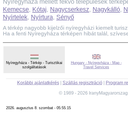
Nyíregyháza mellett fekvő települések térkép
Kemecse
,
Kótaj
,
Nagycserkesz
,
Nagykálló
,
N
Nyírtelek
,
Nyírtura
,
Sényő
A térkép nagyobb kijelzői nyíregyházi kiemelt turiszti
Ha a fenti Nyíregyháza térképen hibát talál, szíves
Nyíregyháza - Térkép - Turisztikai
Hungary - Nyíregyháza - Map -
szolgáltatások
Travel Services
Korábbi ajánlatkérés
|
Szállás regisztráció
|
Program re
© 1989 - 2026 IranyMagyarorszag
2026. augusztus 8. szombat - 05:55:15