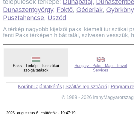
települések térképe:
Dunapataj
,
Dunaszentb
Dunaszentgyörgy
,
Foktő
,
Géderlak
,
Györköny
Pusztahencse
,
Uszód
A térkép nagyobb kijelzői paksi kiemelt turisztikai pa
fenti Paks térképen hibát talál, szívesen vesszük, h
Paks - Térkép - Turisztikai
Hungary - Paks - Map - Travel
szolgáltatások
Services
Korábbi ajánlatkérés
|
Szállás regisztráció
|
Program re
© 1989 - 2026 IranyMagyarorszag
2026. augusztus 6. csütörtök - 19:47:19