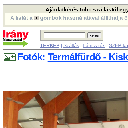
Ajánlatkérés több szállástól eg
A listát a
gombok használatával állíthatja ö
TÉRKÉP
|
Szállás
|
Látnivalók
|
SZÉP-ká
Fotók:
Termálfürdő - Kis