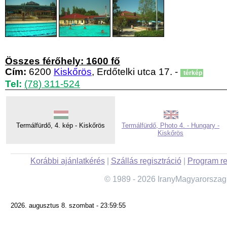
Összes férőhely: 1600 fő
Cím:
6200
Kiskőrös
, Erdőtelki utca 17. -
térkép
Tel:
(78) 311-524
Termálfürdő, 4. kép - Kiskőrös
Termálfürdő, Photo 4. - Hungary -
Kiskőrös
Korábbi ajánlatkérés
|
Szállás regisztráció
|
Program re
© 1989 - 2026 IranyMagyarorszag
2026. augusztus 8. szombat - 23:59:55