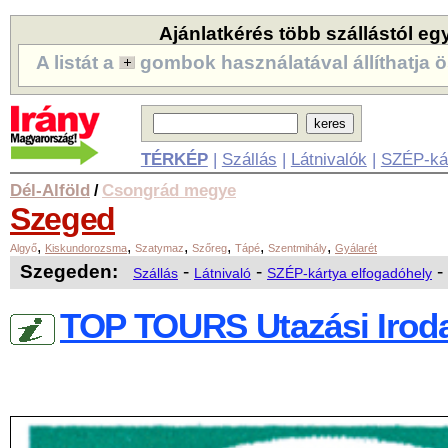
Ajánlatkérés több szállástól eg
A listát a
gombok használatával állíthatja ö
TÉRKÉP
|
Szállás
|
Látnivalók
|
SZÉP-ká
Dél-Alföld
Csongrád megye
/
Szeged
,
,
,
,
,
,
Algyő
Kiskundorozsma
Szatymaz
Szőreg
Tápé
Szentmihály
Gyálarét
Szegeden:
-
-
-
Szállás
Látnivaló
SZÉP-kártya elfogadóhely
TOP TOURS Utazási Irod