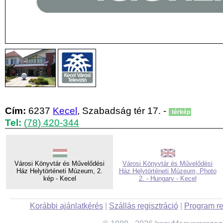
Cím:
6237
Kecel
, Szabadság tér 17. -
térkép
Tel:
(78) 420-344
Városi Könyvtár és Művelődési
Városi Könyvtár és Művelődési
Ház Helytörténeti Múzeum, 2.
Ház Helytörténeti Múzeum, Photo
kép - Kecel
2. - Hungary - Kecel
Korábbi ajánlatkérés
|
Szállás regisztráció
|
Program re