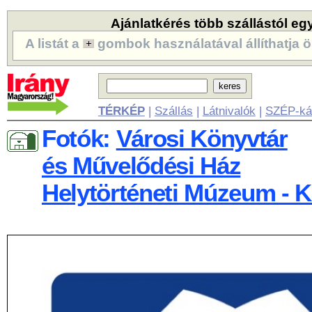
Ajánlatkérés több szállástól eg
A listát a
gombok használatával állíthatja ö
TÉRKÉP
|
Szállás
|
Látnivalók
|
SZÉP-ká
Fotók:
Városi Könyvtár
és Művelődési Ház
Helytörténeti Múzeum - K