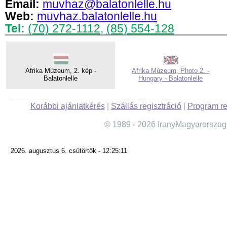
Email:
muvhaz@balatonlelle.hu
Web:
muvhaz.balatonlelle.hu
Tel:
(70) 272-1112
,
(85) 554-128
Afrika Múzeum, 2. kép -
Afrika Múzeum, Photo 2. -
Balatonlelle
Hungary - Balatonlelle
Korábbi ajánlatkérés
|
Szállás regisztráció
|
Program re
© 1989 - 2026 IranyMagyarorszag
2026. augusztus 6. csütörtök - 12:25:11