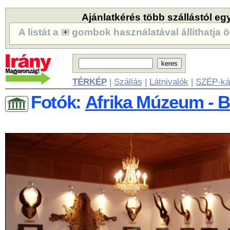
Ajánlatkérés több szállástól eg
A listát a
gombok használatával állíthatja ö
TÉRKÉP
|
Szállás
|
Látnivalók
|
SZÉP-ká
Fotók:
Afrika Múzeum - Ba