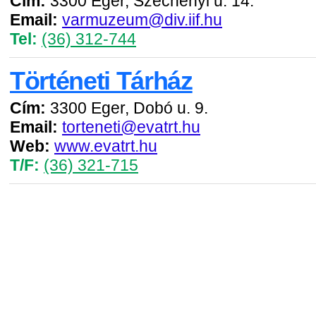
Cím:
3300 Eger, Széchenyi u. 14.
Email:
varmuzeum@div.iif.hu
Tel:
(36) 312-744
Történeti Tárház
Cím:
3300 Eger, Dobó u. 9.
Email:
torteneti@evatrt.hu
Web:
www.evatrt.hu
T/F:
(36) 321-715