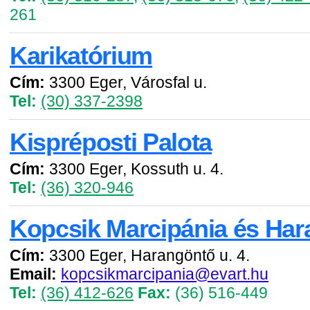
261
Karikatórium
Cím:
3300 Eger, Városfal u.
Tel:
(30) 337-2398
Kispréposti Palota
Cím:
3300 Eger, Kossuth u. 4.
Tel:
(36) 320-946
Kopcsik Marcipánia és Har
Cím:
3300 Eger, Harangöntő u. 4.
Email:
kopcsikmarcipania@evart.hu
Tel:
(36) 412-626
Fax:
(36) 516-449