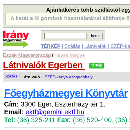
Ajánlatkérés több szállástól eg
A listát a
gombok használatával állíthatja ö
TÉRKÉP
|
Szállás
|
Látnivalók
|
SZÉP-ká
Észak-Magyarország
Heves megye
/
Látnivalók Egerben
térkép
-
-
Szállás
Látnivaló
SZÉP-kártya elfogadóhely
Főegyházmegyei Könyvtár
Cím:
3300 Eger, Eszterházy tér 1.
Email:
ektf@gemini.ektf.hu
Tel:
(36) 325-211
Fax:
(36) 520-400, (36)