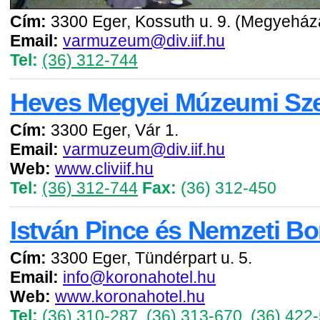
Cím:
3300 Eger, Kossuth u. 9. (Megyeház
Email:
varmuzeum@div.iif.hu
Tel:
(36) 312-744
Heves Megyei Múzeumi Sze
Cím:
3300 Eger, Vár 1.
Email:
varmuzeum@div.iif.hu
Web:
www.cliviif.hu
Tel:
(36) 312-744
Fax:
(36) 312-450
István Pince és Nemzeti 
Cím:
3300 Eger, Tündérpart u. 5.
Email:
info@koronahotel.hu
Web:
www.koronahotel.hu
Tel:
(36) 310-287
,
(36) 313-670
,
(36) 422