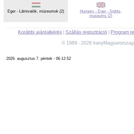
Eger - Látnivalók, múzeumok (2)
Hungary - Eger - Sights,
museums (2)
Korábbi ajánlatkérés
|
Szállás regisztráció
|
Program re
© 1989 - 2026 IranyMagyarorszag
2026. augusztus 7. péntek - 06:12:52