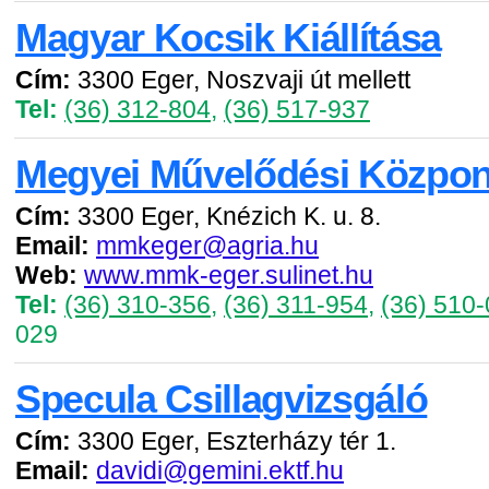
Magyar Kocsik Kiállítása
Cím:
3300 Eger, Noszvaji út mellett
Tel:
(36) 312-804
,
(36) 517-937
Megyei Művelődési Közpon
Cím:
3300 Eger, Knézich K. u. 8.
Email:
mmkeger@agria.hu
Web:
www.mmk-eger.sulinet.hu
Tel:
(36) 310-356
,
(36) 311-954
,
(36) 510
029
Specula Csillagvizsgáló
Cím:
3300 Eger, Eszterházy tér 1.
Email:
davidi@gemini.ektf.hu