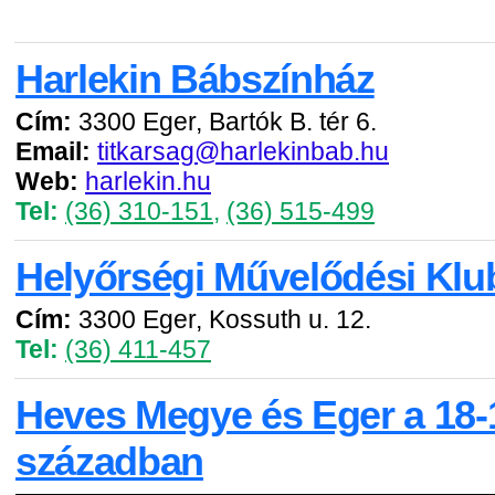
Harlekin Bábszínház
Cím:
3300 Eger, Bartók B. tér 6.
Email:
titkarsag@harlekinbab.hu
Web:
harlekin.hu
Tel:
(36) 310-151
,
(36) 515-499
Helyőrségi Művelődési Klu
Cím:
3300 Eger, Kossuth u. 12.
Tel:
(36) 411-457
Heves Megye és Eger a 18-
században