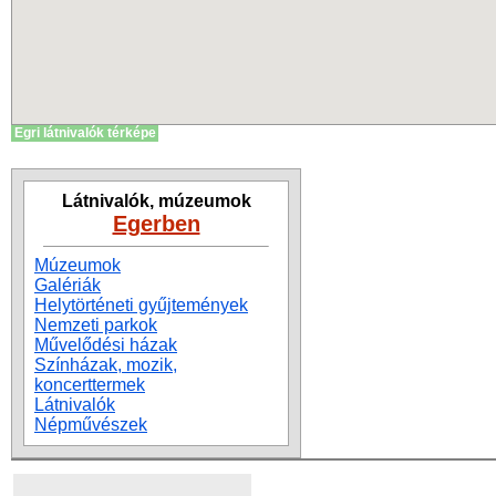
Egri látnivalók térképe
Látnivalók, múzeumok
Egerben
Múzeumok
Galériák
Helytörténeti gyűjtemények
Nemzeti parkok
Művelődési házak
Színházak, mozik,
koncerttermek
Látnivalók
Népművészek