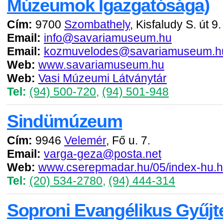
Múzeumok Igazgatósága)
Cím:
9700
Szombathely
, Kisfaludy S. út 9.
Email:
info@savariamuseum.hu
Email:
kozmuvelodes@savariamuseum.h
Web:
www.savariamuseum.hu
Web:
Vasi Múzeumi Látványtár
Tel:
(94) 500-720
,
(94) 501-948
Sindümúzeum
Cím:
9946
Velemér
, Fő u. 7.
Email:
varga-geza@posta.net
Web:
www.cserepmadar.hu/05/index-hu.
Tel:
(20) 534-2780
,
(94) 444-314
Soproni Evangélikus Gyűj