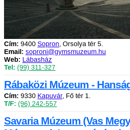
Cím:
9400
Sopron
, Orsolya tér 5.
Email:
soproni@gymsmuzeum.hu
Web:
Lábasház
Tel:
(99) 311-327
Rábaközi Múzeum - Hanság
Cím:
9330
Kapuvár
, Fő tér 1.
T/F:
(96) 242-557
Savaria Múzeum (Vas Megy