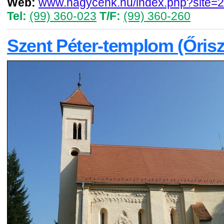
Web:
www.nagycenk.hu/index.php?site=
Tel:
(99) 360-023
T/F:
(99) 360-260
Szent Péter-templom (Őrisz