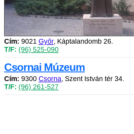
Cím:
9021
Győr
, Káptalandomb 26.
T/F:
(96) 525-090
Csornai Múzeum
Cím:
9300
Csorna
, Szent István tér 34.
T/F:
(96) 261-527