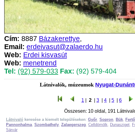
Cím:
8887
Bázakerettye
,
Email:
erdeivasut@zalaerdo.hu
Web:
Erdei kisvasút
Web:
menetrend
Tel:
(92) 579-033
Fax:
(92) 579-404
Látnivalók, múzeumok
Nyugat-Dunántú
1
|
2
|
3
|
4
|
5
|
6
Összesen: 10 oldal, 191 Látnivaló
Látnivaló
keresése a kiemelt településeken
:
Győr
,
Sopron
,
Bük
,
Fert
Pannonhalma
,
Szombathely
,
Zalaegerszeg
,
Celldömölk
,
Dunasziget
,
F
Sárvár