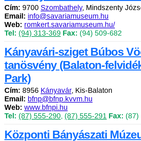
Cím:
9700
Szombathely
, Mindszenty Józse
Email:
info@savariamuseum.hu
Web:
romkert.savariamuseum.hu/
Tel:
(94) 313-369
Fax:
(94) 509-682
Kányavári-sziget Búbos V
tanösvény (Balaton-felvidé
Park)
Cím:
8956
Kányavár
, Kis-Balaton
Email:
bfnp@bfnp.kvvm.hu
Web:
www.bfnpi.hu
Tel:
(87) 555-290
,
(87) 555-291
Fax:
(87)
Központi Bányászati Múz