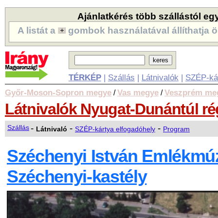
Ajánlatkérés több szállástól eg
A listát a
gombok használatával állíthatja ö
TÉRKÉP
|
Szállás
|
Látnivalók
|
SZÉP-ká
Győr-Moson-Sopron megye
Vas megye
Veszprém me
/
/
Látnivalók Nyugat-Dunántúl r
-
-
-
Szállás
Látnivaló
SZÉP-kártya elfogadóhely
Program
Széchenyi István Emlékmú
Széchenyi-kastély