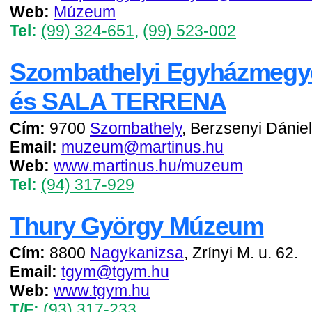
Web:
Múzeum
Tel:
(99) 324-651
,
(99) 523-002
Szombathelyi Egyházmegye
és SALA TERRENA
Cím:
9700
Szombathely
, Berzsenyi Dániel 
Email:
muzeum@martinus.hu
Web:
www.martinus.hu/muzeum
Tel:
(94) 317-929
Thury György Múzeum
Cím:
8800
Nagykanizsa
, Zrínyi M. u. 62.
Email:
tgym@tgym.hu
Web:
www.tgym.hu
T/F:
(93) 317-233