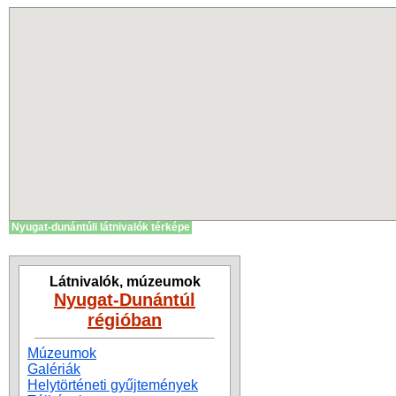
Nyugat-dunántúli látnivalók térképe
Látnivalók, múzeumok
Nyugat-Dunántúl
régióban
Múzeumok
Galériák
Helytörténeti gyűjtemények