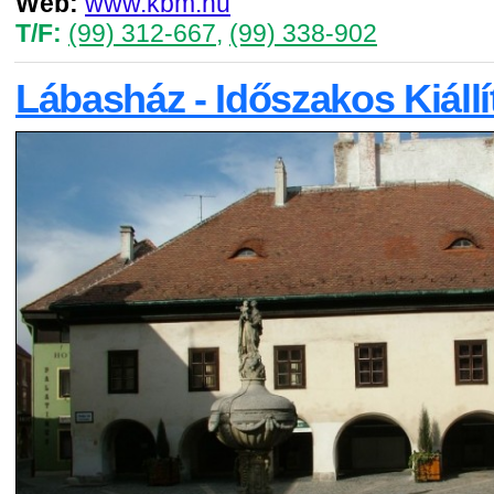
Web:
www.kbm.hu
T/F:
(99) 312-667
,
(99) 338-902
Lábasház - Időszakos Kiáll