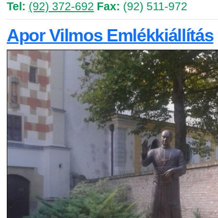
Tel:
(92) 372-692
Fax:
(92) 511-972
Apor Vilmos Emlékkiállítás