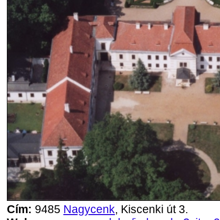
Cím:
9485
Nagycenk
, Kiscenki út 3.