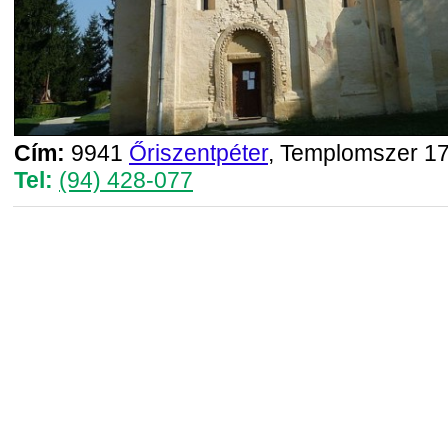
Cím:
9941
Őriszentpéter
, Templomszer 17
Tel:
(94) 428-077