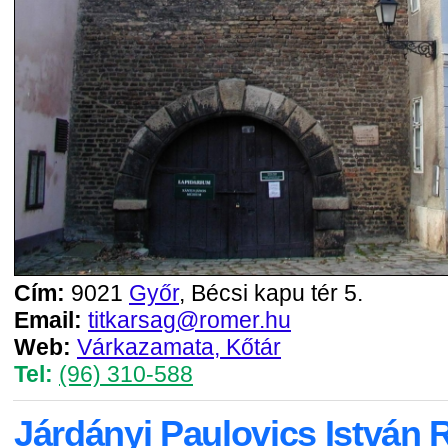
Cím:
9021
Győr
, Bécsi kapu tér 5.
Email:
titkarsag@romer.hu
Web:
Várkazamata, Kőtár
Tel:
(96) 310-588
Járdányi Paulovics István