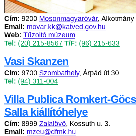
Cím:
9200
Mosonmagyaróvár
, Alkotmány 
Email:
movar.kk@katved.gov.hu
Web:
Tűzoltó múzeum
Tel:
(20) 215-8567
T/F:
(96) 215-633
Vasi Skanzen
Cím:
9700
Szombathely
, Árpád út 30.
Tel:
(94) 311-004
Villa Publica Romkert-Göc
Salla kiállítóhelye
Cím:
8999
Zalalövő
, Kossuth u. 3.
Email:
mzeu@dfmk.hu