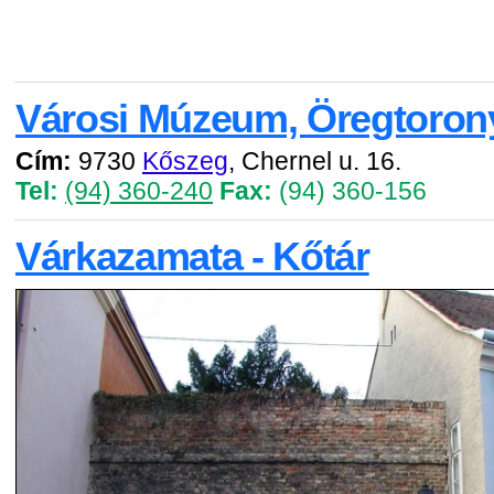
Városi Múzeum, Öregtorony
Cím:
9730
Kőszeg
, Chernel u. 16.
Tel:
(94) 360-240
Fax:
(94) 360-156
Várkazamata - Kőtár