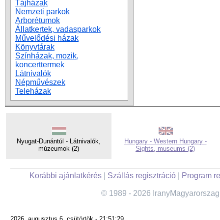
Tájházak
Nemzeti parkok
Arborétumok
Állatkertek, vadasparkok
Művelődési házak
Könyvtárak
Színházak, mozik,
koncerttermek
Látnivalók
Népművészek
Teleházak
Nyugat-Dunántúl - Látnivalók,
Hungary - Western Hungary -
múzeumok (2)
Sights, museums (2)
Korábbi ajánlatkérés
|
Szállás regisztráció
|
Program re
© 1989 - 2026 IranyMagyarorszag
2026. augusztus 6. csütörtök - 21:51:29