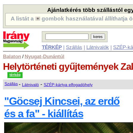
Ajánlatkérés több szállástól eg
A listát a
gombok használatával állíthatja ö
TÉRKÉP
|
Szállás
|
Látnivalók
|
SZÉP-ká
Balaton
Nyugat-Dunántúl
/
Helytörténeti gyűjtemények
Za
térkép
-
-
Szállás
Látnivaló
SZÉP-kártya elfogadóhely
"Göcsej Kincsei, az erdő
és a fa" - kiállítás