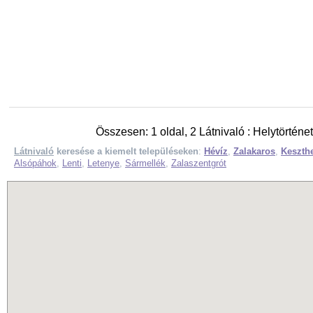
Összesen: 1 oldal, 2 Látnivaló : Helytörténe
Látnivaló
keresése a kiemelt településeken
:
Hévíz
,
Zalakaros
,
Keszth
Alsópáhok
,
Lenti
,
Letenye
,
Sármellék
,
Zalaszentgrót