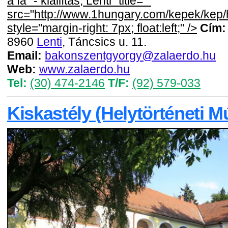
a fa" - kiállítás, Lenti" title=""
src="http://www.1hungary.com/kepek/kep
style="margin-right: 7px; float:left;" />
Cím:
8960
Lenti
, Táncsics u. 11.
Email:
bakonszentgyorgy@zalaerdo.hu
Web:
www.zalaerdo.hu
Tel:
(30) 474-2146
T/F:
(92) 579-033
Kiskastély (Helytörténeti 