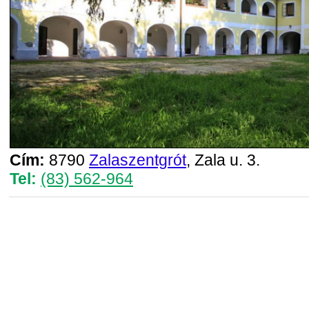
Cím:
8790
Zalaszentgrót
, Zala u. 3.
Tel:
(83) 562-964