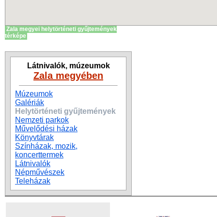
Zala megyei helytörténeti gyűjtemények
térképe
Látnivalók, múzeumok
Zala megyében
Múzeumok
Galériák
Helytörténeti gyűjtemények
Nemzeti parkok
Művelődési házak
Könyvtárak
Színházak, mozik,
koncerttermek
Látnivalók
Népművészek
Teleházak