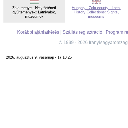
Zala megye - Helytörténeti
Hungary - Zala county - Local
gyűjtemények: Látnivalók,
History Collections: Sights,
múzeumok
museums
Korábbi ajánlatkérés
|
Szállás regisztráció
|
Program re
© 1989 - 2026 IranyMagyarorszag
2026. augusztus 9. vasárnap - 17:18:25