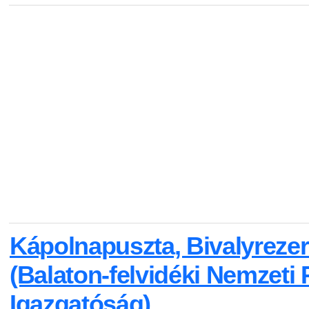
Kápolnapuszta, Bivalyreze
(Balaton-felvidéki Nemzeti 
Igazgatóság)