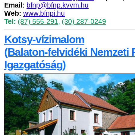
Email:
bfnp@bfnp.kvvm.hu
Web:
www.bfnpi.hu
Tel:
(87) 555-291
,
(30) 287-0249
Kotsy-vízimalom
(Balaton-felvidéki Nemzeti 
Igazgatóság)