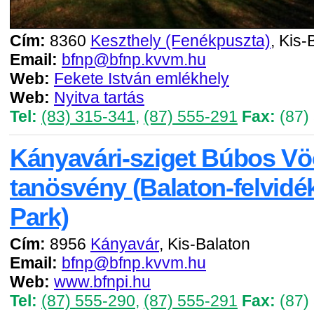
Cím:
8360
Keszthely (Fenékpuszta)
, Kis-
Email:
bfnp@bfnp.kvvm.hu
Web:
Fekete István emlékhely
Web:
Nyitva tartás
Tel:
(83) 315-341
,
(87) 555-291
Fax:
(87)
Kányavári-sziget Búbos V
tanösvény (Balaton-felvidé
Park)
Cím:
8956
Kányavár
, Kis-Balaton
Email:
bfnp@bfnp.kvvm.hu
Web:
www.bfnpi.hu
Tel:
(87) 555-290
,
(87) 555-291
Fax:
(87)