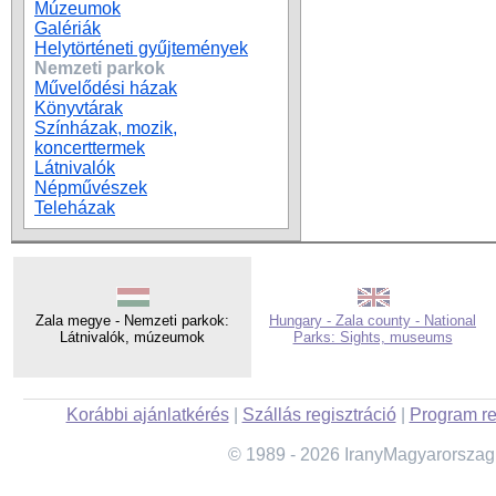
Múzeumok
Galériák
Helytörténeti gyűjtemények
Nemzeti parkok
Művelődési házak
Könyvtárak
Színházak, mozik,
koncerttermek
Látnivalók
Népművészek
Teleházak
Zala megye - Nemzeti parkok:
Hungary - Zala county - National
Látnivalók, múzeumok
Parks: Sights, museums
Korábbi ajánlatkérés
|
Szállás regisztráció
|
Program re
© 1989 - 2026 IranyMagyarorszag