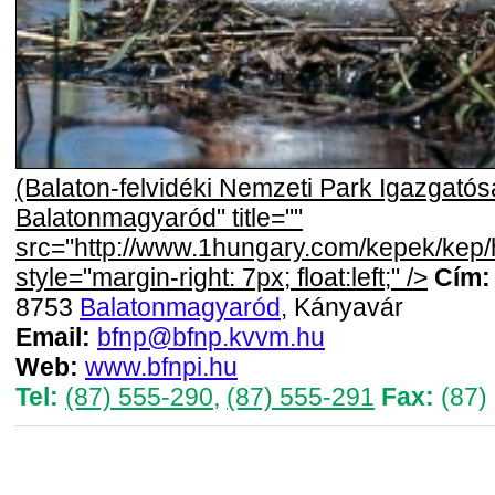
(Balaton-felvidéki Nemzeti Park Igazgatós
Balatonmagyaród" title=""
src="http://www.1hungary.com/kepek/kep
style="margin-right: 7px; float:left;" />
Cím:
8753
Balatonmagyaród
, Kányavár
Email:
bfnp@bfnp.kvvm.hu
Web:
www.bfnpi.hu
Tel:
(87) 555-290
,
(87) 555-291
Fax:
(87)