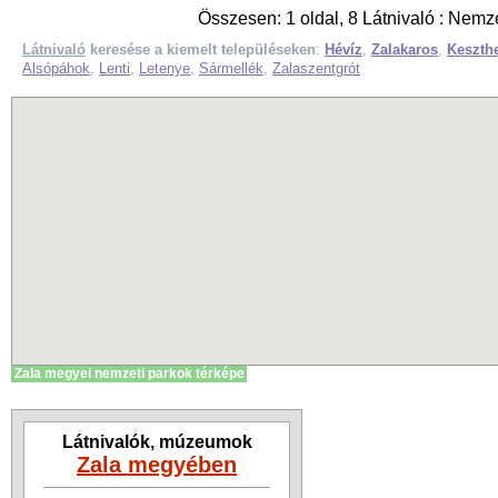
Összesen: 1 oldal, 8 Látnivaló : Nemze
Látnivaló
keresése a kiemelt településeken
:
Hévíz
,
Zalakaros
,
Keszth
Alsópáhok
,
Lenti
,
Letenye
,
Sármellék
,
Zalaszentgrót
Zala megyei nemzeti parkok térképe
Látnivalók, múzeumok
Zala megyében