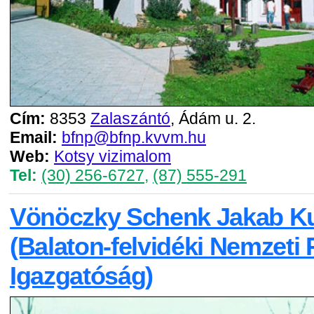
Cím:
8353
Zalaszántó
, Ádám u. 2.
Email:
bfnp@bfnp.kvvm.hu
Web:
Kotsy vizimalom
Tel:
(30) 256-6727
,
(87) 555-291
Vönöczky Schenk Jakab K
(Balaton-felvidéki Nemzeti 
Igazgatóság)