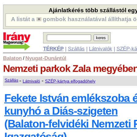
Ajánlatkérés több szállástól eg
A listát a
gombok használatával állíthatja ö
TÉRKÉP
|
Szállás
|
Látnivalók
|
SZÉP-ká
Balaton
Nyugat-Dunántúl
/
Nemzeti parkok
Zala megyébe
-
-
Szállás
Látnivaló
SZÉP-kártya elfogadóhely
Fekete István emlékszoba 
kunyhó a Diás-szigeten
(Balaton-felvidéki Nemzeti 
Igazgatóság)