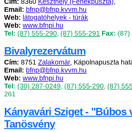
Cím:
8360
Keszthely (Fenékpuszta)
,
Email:
bfnp@bfnp.kvvm.hu
Web:
látogatóhelyek - túrák
Web:
www.bfnpi.hu
Tel:
(87) 555-290
,
(87) 555-291
Fax:
(87)
Bivalyrezervátum
Cím:
8751
Zalakomár
, Kápolnapuszta ha
Email:
bfnp@bfnp.kvvm.hu
Web:
www.bfnpi.hu
Tel:
(30) 287-0249
,
(87) 555-290
,
(87) 55
261
Kányavári Sziget - "Búbos
Tanösvény