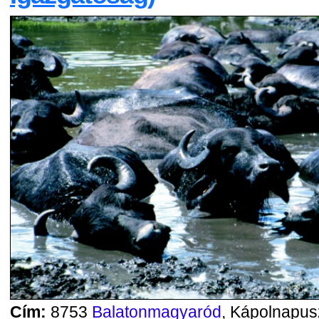
Cím:
8753
Balatonmagyaród
, Kápolnapus