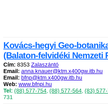
Kovács-hegyi Geo-botanika
(Balaton-felvidéki Nemzeti 
Cím:
8353
Zalaszántó
Email:
anna.knauer@ktm.x400gw.itb.hu
Email:
bfnp@ktm.x400gw.itb.hu
Web:
www.bfnpi.hu
Tel:
(88) 577-754
,
(88) 577-564
,
(83) 577
731