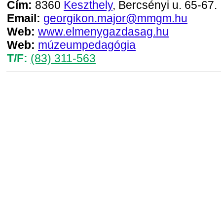
Cím:
8360
Keszthely
, Bercsényi u. 65-67.
Email:
georgikon.major@mmgm.hu
Web:
www.elmenygazdasag.hu
Web:
múzeumpedagógia
T/F:
(83) 311-563