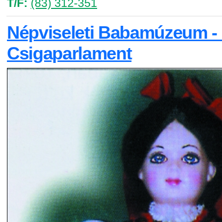
T/F:
(83) 312-351
Népviseleti Babamúzeum -
Csigaparlament