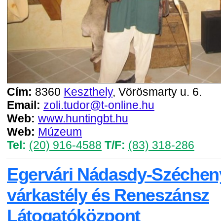
Cím:
8360
Keszthely
, Vörösmarty u. 6.
Email:
zoli.tudor@t-online.hu
Web:
www.huntingbt.hu
Web:
Múzeum
Tel:
(20) 916-4588
T/F:
(83) 318-286
Egervári Nádasdy-Szécheny
várkastély és Reneszánsz
Látogatóközpont