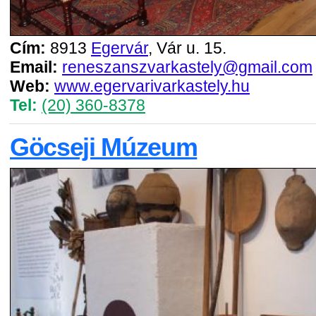
Cím:
8913
Egervár
, Vár u. 15.
Email:
reneszanszvarkastely@gmail.com
Web:
www.egervarivarkastely.hu
Tel:
(20) 360-8378
Göcseji Múzeum