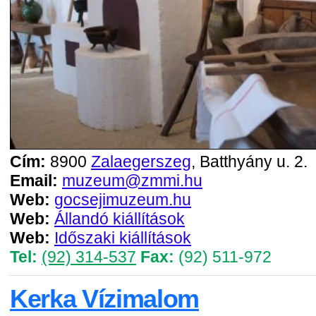
Cím:
8900
Zalaegerszeg
, Batthyány u. 2.
Email:
muzeum@zmmi.hu
Web:
gocsejimuzeum.hu
Web:
Állandó kiállítások
Web:
Időszaki kiállítások
Tel:
(92) 314-537
Fax:
(92) 511-972
Kerka Vízimalom