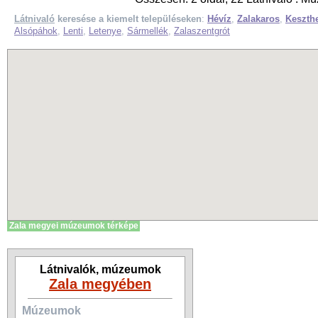
Látnivaló
keresése a kiemelt településeken
:
Hévíz
,
Zalakaros
,
Keszth
Alsópáhok
,
Lenti
,
Letenye
,
Sármellék
,
Zalaszentgrót
Zala megyei múzeumok térképe
Látnivalók, múzeumok
Zala megyében
Múzeumok