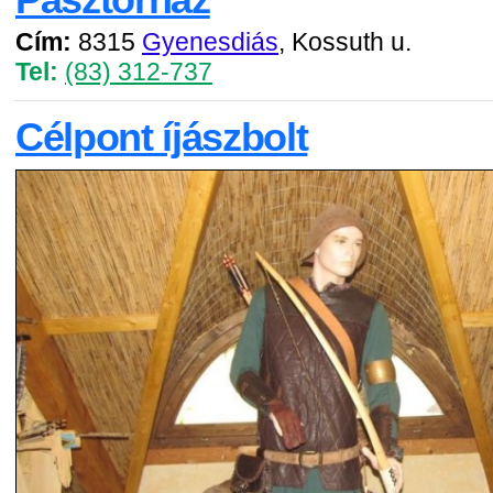
Cím:
8315
Gyenesdiás
, Kossuth u.
Tel:
(83) 312-737
Célpont íjászbolt