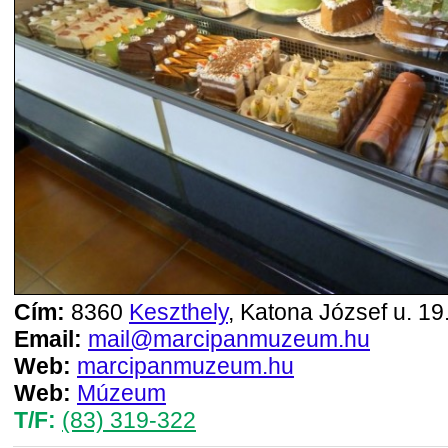
Cím:
8360
Keszthely
, Katona József u. 19
Email:
mail@marcipanmuzeum.hu
Web:
marcipanmuzeum.hu
Web:
Múzeum
T/F:
(83) 319-322