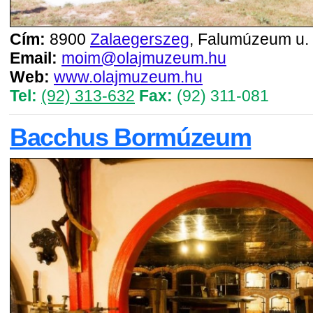
Cím:
8900
Zalaegerszeg
, Falumúzeum u.
Email:
moim@olajmuzeum.hu
Web:
www.olajmuzeum.hu
Tel:
(92) 313-632
Fax:
(92) 311-081
Bacchus Bormúzeum