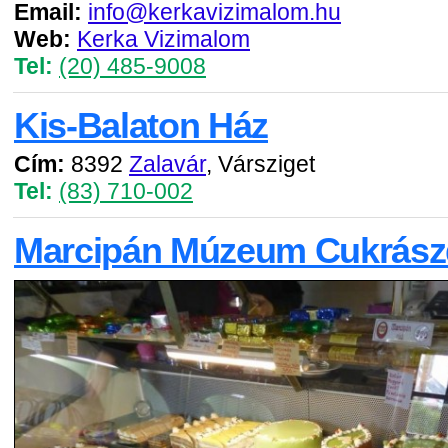
Email:
info@kerkavizimalom.hu
Web:
Kerka Vizimalom
Tel:
(20) 485-9008
Kis-Balaton Ház
Cím:
8392
Zalavár
, Vársziget
Tel:
(83) 710-002
Marcipán Múzeum Cukrász