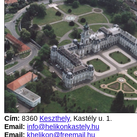
Cím:
8360
Keszthely
, Kastély u. 1.
Email:
info@helikonkastely.hu
Email:
khelikon@freemail.hu