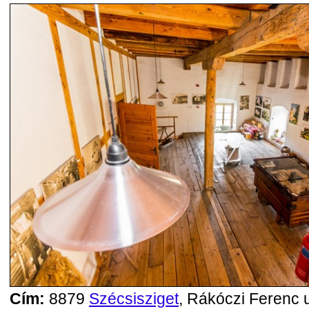
Cím:
8879
Szécsisziget
, Rákóczi Ferenc u