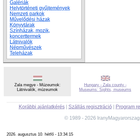
Galériák
Helytörténeti gyűjtemények
Nemzeti parkok
Művelődési házak
Könyvtárak
Színházak, mozik,
koncerttermek
Látnivalók
Népművészek
Teleházak
Zala megye - Múzeumok:
Hungary - Zala county -
Látnivalók, múzeumok
Museums: Sights, museums
Korábbi ajánlatkérés
|
Szállás regisztráció
|
Program re
© 1989 - 2026 IranyMagyarorszag
2026. augusztus 10. hétfő - 13:34:15