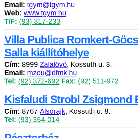
Email:
tgym@tgym.hu
Web:
www.tgym.hu
T/F:
(93) 317-233
Villa Publica Romkert-Göc
Salla kiállítóhelye
Cím:
8999
Zalalövő
, Kossuth u. 3.
Email:
mzeu@dfmk.hu
Tel:
(92) 372-692
Fax:
(92) 511-972
Kisfaludi Strobl Zsigmond
Cím:
8767
Alsórajk
, Kossuth u. 8.
Tel:
(93) 354-014
Pásztorház