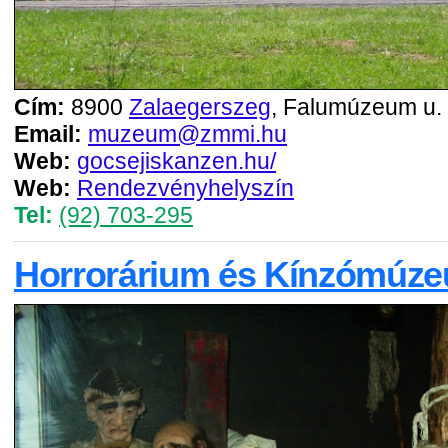
Cím:
8900
Zalaegerszeg
, Falumúzeum u. 
Email:
muzeum@zmmi.hu
Web:
gocsejiskanzen.hu/
Web:
Rendezvényhelyszín
Tel:
(92) 703-295
Horrorárium és Kínzómúz