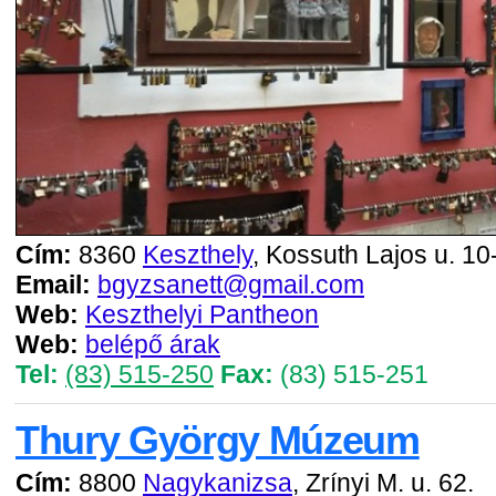
Cím:
8360
Keszthely
, Kossuth Lajos u. 10
Email:
bgyzsanett@gmail.com
Web:
Keszthelyi Pantheon
Web:
belépő árak
Tel:
(83) 515-250
Fax:
(83) 515-251
Thury György Múzeum
Cím:
8800
Nagykanizsa
, Zrínyi M. u. 62.