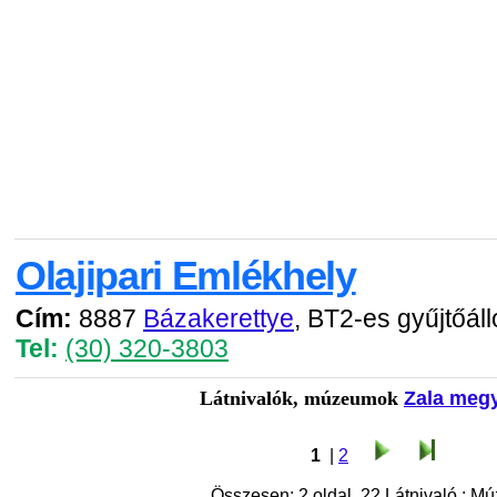
Olajipari Emlékhely
Cím:
8887
Bázakerettye
, BT2-es gyűjtőál
Tel:
(30) 320-3803
Látnivalók, múzeumok
Zala meg
1
|
2
Összesen: 2 oldal, 22 Látnivaló : M