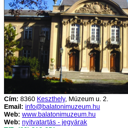
Cím:
8360
Keszthely
, Múzeum u. 2.
Email:
info@balatonimuzeum.hu
Web:
www.balatonimuzeum.hu
Web:
nyitvatartás - jegyárak