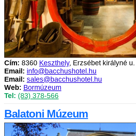
Cím:
8360
Keszthely
, Erzsébet királyné u.
Email:
info@bacchushotel.hu
Email:
sales@bacchushotel.hu
Web:
Bormúzeum
Tel:
(83) 378-566
Balatoni Múzeum