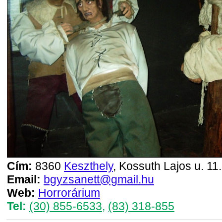
Cím:
8360
Keszthely
, Kossuth Lajos u. 11.
Email:
bgyzsanett@gmail.hu
Web:
Horrorárium
Tel:
(30) 855-6533
,
(83) 318-855