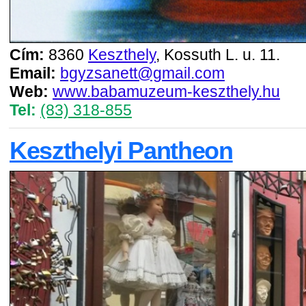
Cím:
8360
Keszthely
, Kossuth L. u. 11.
Email:
bgyzsanett@gmail.com
Web:
www.babamuzeum-keszthely.hu
Tel:
(83) 318-855
Keszthelyi Pantheon