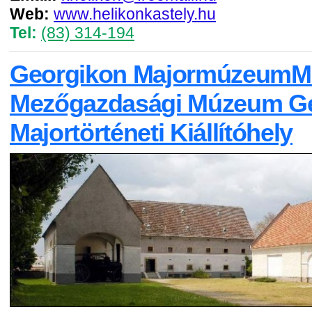
Web:
www.helikonkastely.hu
Tel:
(83) 314-194
Georgikon MajormúzeumM
Mezőgazdasági Múzeum G
Majortörténeti Kiállítóhely