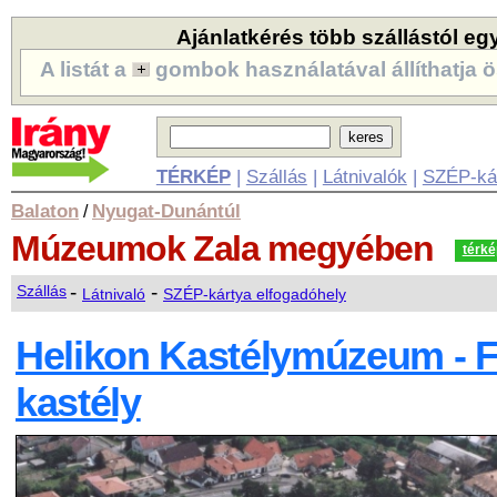
Ajánlatkérés több szállástól eg
A listát a
gombok használatával állíthatja ö
TÉRKÉP
|
Szállás
|
Látnivalók
|
SZÉP-ká
Balaton
Nyugat-Dunántúl
/
Múzeumok
Zala megyében
térké
-
-
Szállás
Látnivaló
SZÉP-kártya elfogadóhely
Helikon Kastélymúzeum - F
kastély