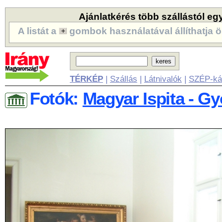
Ajánlatkérés több szállástól eg
A listát a
gombok használatával állíthatja ö
TÉRKÉP
|
Szállás
|
Látnivalók
|
SZÉP-ká
Fotók:
Magyar Ispita - Gy