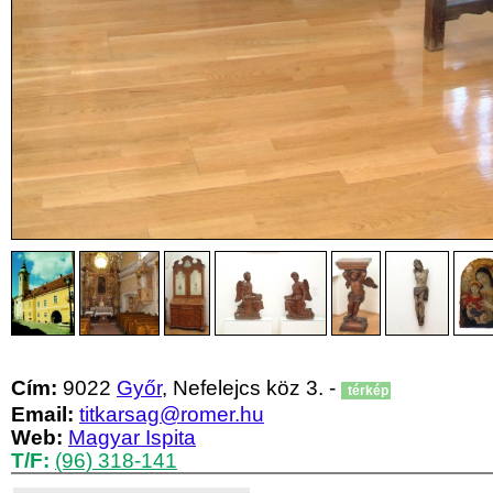
Cím:
9022
Győr
, Nefelejcs köz 3. -
térkép
Email:
titkarsag@romer.hu
Web:
Magyar Ispita
T/F:
(96) 318-141