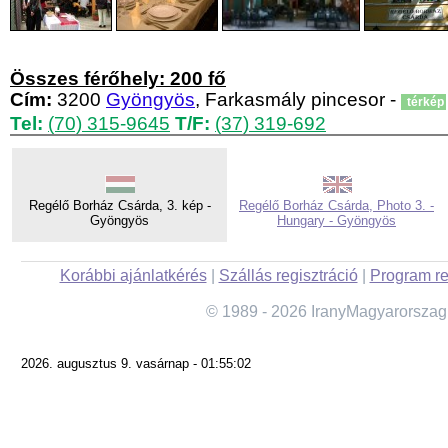
Összes férőhely: 200 fő
Cím:
3200
Gyöngyös
, Farkasmály pincesor -
térkép
Tel:
(70) 315-9645
T/F:
(37) 319-692
Regélő Borház Csárda, 3. kép -
Regélő Borház Csárda, Photo 3. -
Gyöngyös
Hungary - Gyöngyös
Korábbi ajánlatkérés
|
Szállás regisztráció
|
Program re
© 1989 - 2026 IranyMagyarorszag
2026. augusztus 9. vasárnap - 01:55:02