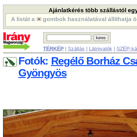
Ajánlatkérés több szállástól eg
A listát a
gombok használatával állíthatja ö
TÉRKÉP
|
Szállás
|
Látnivalók
|
SZÉP-ká
Fotók:
Regélő Borház Csá
Gyöngyös