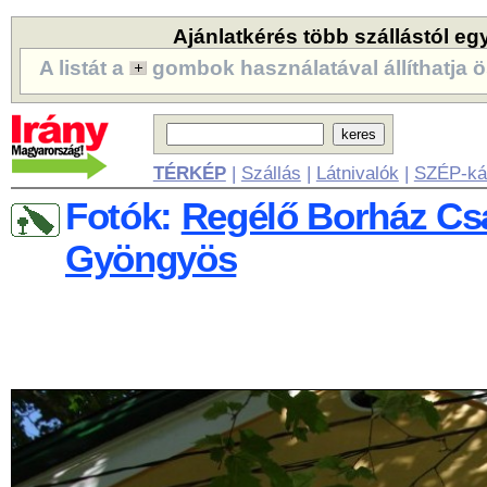
Ajánlatkérés több szállástól eg
A listát a
gombok használatával állíthatja ö
TÉRKÉP
|
Szállás
|
Látnivalók
|
SZÉP-ká
Fotók:
Regélő Borház Csá
Gyöngyös