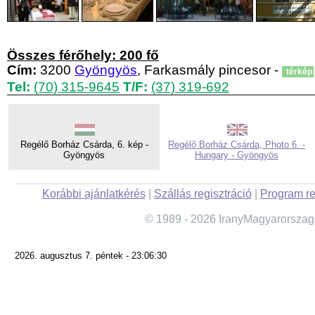
Összes férőhely: 200 fő
Cím:
3200
Gyöngyös
, Farkasmály pincesor -
térkép
Tel:
(70) 315-9645
T/F:
(37) 319-692
Regélő Borház Csárda, 6. kép -
Regélő Borház Csárda, Photo 6. -
Gyöngyös
Hungary - Gyöngyös
Korábbi ajánlatkérés
|
Szállás regisztráció
|
Program re
© 1989 - 2026 IranyMagyarorszag
2026. augusztus 7. péntek - 23:06:30