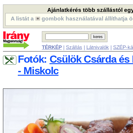
Ajánlatkérés több szállástól eg
A listát a
gombok használatával állíthatja ö
TÉRKÉP
|
Szállás
|
Látnivalók
|
SZÉP-ká
Fotók:
Csülök Csárda és 
- Miskolc