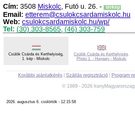
Cím:
3508
Miskolc
, Futó u. 26. -
térkép
Email:
etterem@csulokcsardamiskolc.hu
Web:
csulokcsardamiskolc.hu/wp/
Tel:
(30) 303-8565
,
(46) 303-759
Csülök Csárda és Kerthelyiség,
Csülök Csárda és Kerthelyiség,
1. kép - Miskolc
Photo 1. - Hungary - Miskolc
Korábbi ajánlatkérés
|
Szállás regisztráció
|
Program re
© 1989 - 2026 IranyMagyarorszag
2026. augusztus 6. csütörtök - 12:15:58