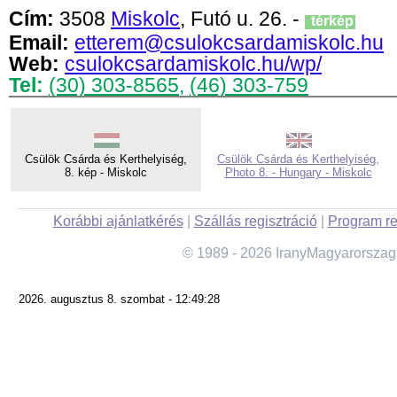
Cím:
3508
Miskolc
, Futó u. 26. -
térkép
Email:
etterem@csulokcsardamiskolc.hu
Web:
csulokcsardamiskolc.hu/wp/
Tel:
(30) 303-8565
,
(46) 303-759
Csülök Csárda és Kerthelyiség,
Csülök Csárda és Kerthelyiség,
8. kép - Miskolc
Photo 8. - Hungary - Miskolc
Korábbi ajánlatkérés
|
Szállás regisztráció
|
Program re
© 1989 - 2026 IranyMagyarorszag
2026. augusztus 8. szombat - 12:49:28