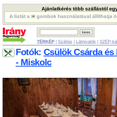
Ajánlatkérés több szállástól eg
A listát a
gombok használatával állíthatja ö
TÉRKÉP
|
Szállás
|
Látnivalók
|
SZÉP-ká
Fotók:
Csülök Csárda és 
- Miskolc