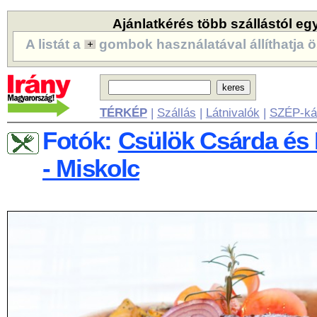
Ajánlatkérés több szállástól eg
A listát a
gombok használatával állíthatja ö
TÉRKÉP
|
Szállás
|
Látnivalók
|
SZÉP-ká
Fotók:
Csülök Csárda és 
- Miskolc