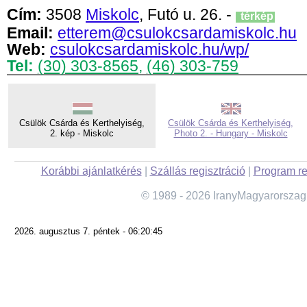
Cím:
3508
Miskolc
, Futó u. 26. -
térkép
Email:
etterem@csulokcsardamiskolc.hu
Web:
csulokcsardamiskolc.hu/wp/
Tel:
(30) 303-8565
,
(46) 303-759
Csülök Csárda és Kerthelyiség,
Csülök Csárda és Kerthelyiség,
2. kép - Miskolc
Photo 2. - Hungary - Miskolc
Korábbi ajánlatkérés
|
Szállás regisztráció
|
Program re
© 1989 - 2026 IranyMagyarorszag
2026. augusztus 7. péntek - 06:20:45