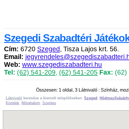
Szegedi Szabadtéri Játéko
Cím:
6720
Szeged
, Tisza Lajos krt. 56.
Email:
jegyrendeles@szegediszabadteri.
Web:
www.szegediszabadteri.hu
Tel:
(62) 541-209
,
(62) 541-205
Fax:
(62)
Összesen: 1 oldal, 3 Látnivaló : Színház, moz
Látnivaló
keresése a kiemelt településeken
:
Szeged
,
Hódmezővásárh
Kistelek
,
Mórahalom
,
Szentes