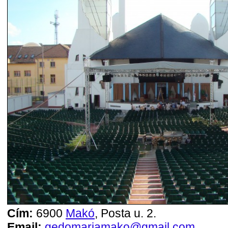
Cím:
6900
Makó
, Posta u. 2.
Email:
gedomariamako@gmail.com