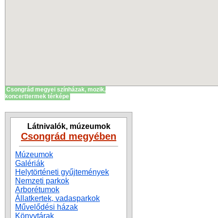
Csongrád megyei színházak, mozik,
koncerttermek térképe
Látnivalók, múzeumok
Csongrád megyében
Múzeumok
Galériák
Helytörténeti gyűjtemények
Nemzeti parkok
Arborétumok
Állatkertek, vadasparkok
Művelődési házak
Könyvtárak