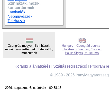
Színházak, mozik,
koncerttermek
Látnivalók
Népművészek
Teleházak
Csongrád megye - Színházak,
Hungary - Csongrád county -
mozik, koncerttermek: Látnivalók,
Theatres, Cinemas, Concert
múzeumok
Halls: Sights, museums
Korábbi ajánlatkérés
|
Szállás regisztráció
|
Program re
© 1989 - 2026 IranyMagyarorszag
2026. augusztus 6. csütörtök - 00:38:16