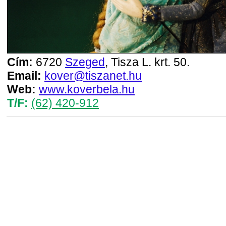
Cím:
6720
Szeged
, Tisza L. krt. 50.
Email:
kover@tiszanet.hu
Web:
www.koverbela.hu
T/F:
(62) 420-912