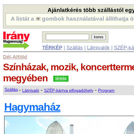
Ajánlatkérés több szállástól eg
A listát a
gombok használatával állíthatja ö
TÉRKÉP
|
Szállás
|
Látnivalók
|
SZÉP-ká
Dél-Alföld
Színházak, mozik, koncertter
megyében
térkép
-
-
-
Szállás
Látnivaló
SZÉP-kártya elfogadóhely
Program
Hagymaház