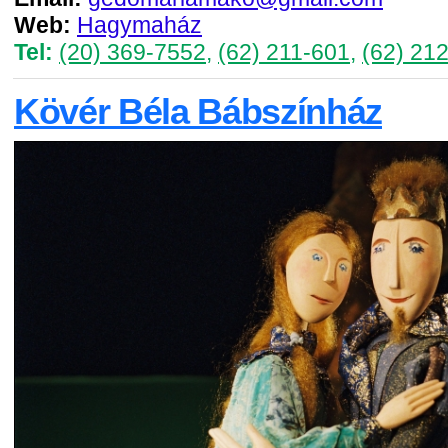
Web:
Hagymaház
Tel:
(20) 369-7552
,
(62) 211-601
,
(62) 21
Kövér Béla Bábszínház