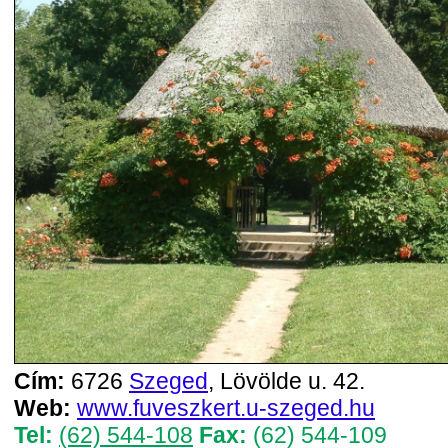
Cím:
6726
Szeged
, Lövölde u. 42.
Web:
www.fuveszkert.u-szeged.hu
Tel:
(62) 544-108
Fax:
(62) 544-109