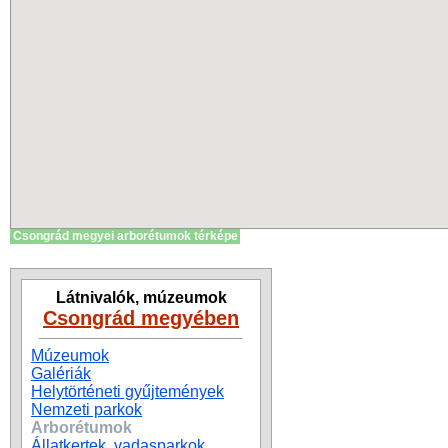
Csongrád megyei arborétumok térképe
Látnivalók, múzeumok
Csongrád megyében
Múzeumok
Galériák
Helytörténeti gyűjtemények
Nemzeti parkok
Arborétumok
Állatkertek, vadasparkok