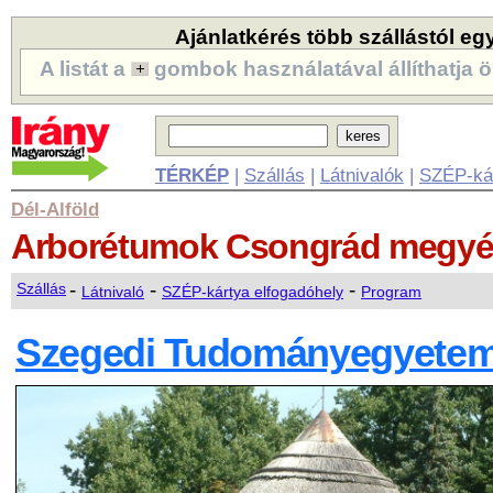
Ajánlatkérés több szállástól eg
A listát a
gombok használatával állíthatja ö
TÉRKÉP
|
Szállás
|
Látnivalók
|
SZÉP-ká
Dél-Alföld
Arborétumok
Csongrád megy
-
-
-
Szállás
Látnivaló
SZÉP-kártya elfogadóhely
Program
Szegedi Tudományegyetem