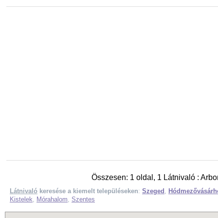
Összesen: 1 oldal, 1 Látnivaló : Arb
Látnivaló
keresése a kiemelt településeken
:
Szeged
,
Hódmezővásárh
Kistelek
,
Mórahalom
,
Szentes