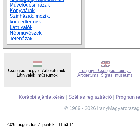
Művelődési házak
Könyvtárak
Színházak, mozik,
koncerttermek
Látnivalók
Népművészek
Teleházak
Csongrád megye - Arborétumok:
Hungary - Csongrád county -
Látnivalók, múzeumok
Arboretums: Sights, museums
Korábbi ajánlatkérés
|
Szállás regisztráció
|
Program re
© 1989 - 2026 IranyMagyarorszag
2026. augusztus 7. péntek - 11:53:14