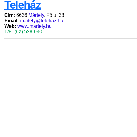
Teleház
Cím:
6636
Mártély
, Fő u. 33.
Email:
martely@telehaz.hu
Web:
www.martely.hu
T/F:
(62) 528-040