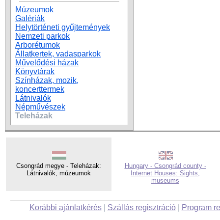
Múzeumok
Galériák
Helytörténeti gyűjtemények
Nemzeti parkok
Arborétumok
Állatkertek, vadasparkok
Művelődési házak
Könyvtárak
Színházak, mozik,
koncerttermek
Látnivalók
Népművészek
Teleházak
Csongrád megye - Teleházak:
Hungary - Csongrád county -
Látnivalók, múzeumok
Internet Houses: Sights,
museums
Korábbi ajánlatkérés
|
Szállás regisztráció
|
Program re