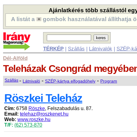
Ajánlatkérés több szállástól eg
A listát a
gombok használatával állíthatja ö
TÉRKÉP
|
Szállás
|
Látnivalók
|
SZÉP-ká
Dél-Alföld
Teleházak
Csongrád megyébe
-
-
-
Szállás
Látnivaló
SZÉP-kártya elfogadóhely
Program
Röszkei Teleház
Cím:
6758
Röszke
, Felszabadulás u. 87.
Email:
telehaz@roszkenet.hu
Web:
www.roszke.hu
T/F:
(62) 573-870