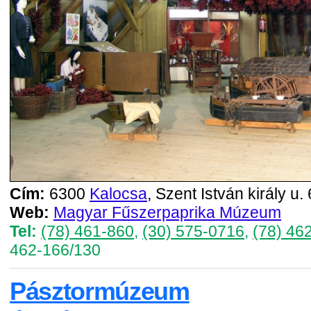
Cím:
6300
Kalocsa
, Szent István király u. 
Web:
Magyar Fűszerpaprika Múzeum
Tel:
(78) 461-860
,
(30) 575-0716
,
(78) 46
462-166/130
Pásztormúzeum