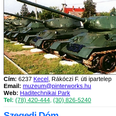
Cím:
6237
Kecel
, Rákóczi F. úti ipartelep
Email:
muzeum@pinterworks.hu
Web:
Haditechnikai Park
Tel:
(78) 420-444
,
(30) 826-5240
Szegedi Dóm