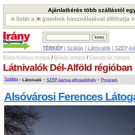
Ajánlatkérés több szállástól eg
A listát a
gombok használatával állíthatja ö
TÉRKÉP
|
Szállás
|
Látnivalók
|
SZÉP-ká
Bács-Kiskun megye
Békés megye
Csongrád megye
/
/
Látnivalók
Dél-Alföld régióban
-
-
-
Szállás
Látnivaló
SZÉP-kártya elfogadóhely
Program
Alsóvárosi Ferences Látog