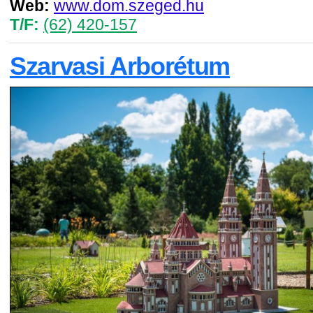
Web:
www.dom.szeged.hu
T/F:
(62) 420-157
Szarvasi Arborétum