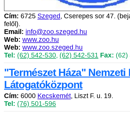
Cím:
6725
Szeged
, Cserepes sor 47. (bejá
felől).
Email:
info@zoo.szeged.hu
Web:
www.zoo.hu
Web:
www.zoo.szeged.hu
Tel:
(62) 542-530
,
(62) 542-531
Fax:
(62)
"Természet Háza" Nemzeti 
Látogatóközpont
Cím:
6000
Kecskemét
, Liszt F. u. 19.
Tel:
(76) 501-596