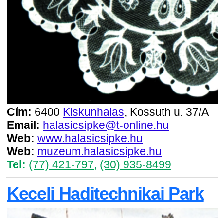
Cím:
6400
Kiskunhalas
, Kossuth u. 37/A
Email:
halasicsipke@t-online.hu
Web:
www.halasicsipke.hu
Web:
muzeum.halasicsipke.hu
Tel:
(77) 421-797
,
(30) 935-8499
Keceli Haditechnikai Park