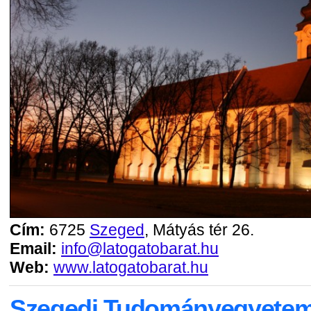
Cím:
6725
Szeged
, Mátyás tér 26.
Email:
info@latogatobarat.hu
Web:
www.latogatobarat.hu
Szegedi Tudományegyetem