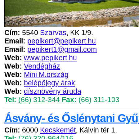
Cím:
5540
Szarvas
, KK 1/9.
Email:
pepikert@pepikert.hu
Email:
pepikert1@gmail.com
Web:
www.pepikert.hu
Web:
Vendégház
Web:
Mini M.ország
Web:
belépőjegy árak
Web:
dísznövény áruda
Tel:
(66) 312-344
Fax:
(66) 311-103
Ásvány- és Őslénytani Gy
Cím:
6000
Kecskemét
, Kálvin tér 1.
Tel:
(76) 320-964/116