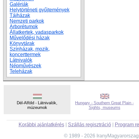
Galériák
Helytörténeti gyűjtemények
Tájházak
Nemzeti parkok
Arborétumok
Állatkertek, vadasparkok
Művelődési házak
Könyvtárak
Színházak, mozik,
koncerttermek
Látnivalók
Népművészek
Teleházak
Dél-Alföld - Látnivalók,
Hungary - Southern Great Plain -
múzeumok
Sights, museums
Korábbi ajánlatkérés
|
Szállás regisztráció
|
Program re
© 1989 - 2026 IranyMagyarorszag