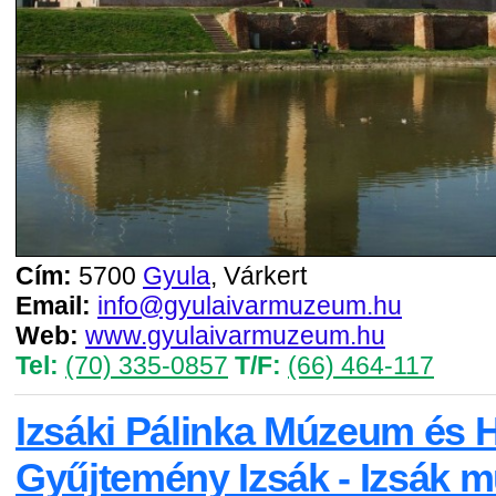
Cím:
5700
Gyula
, Várkert
Email:
info@gyulaivarmuzeum.hu
Web:
www.gyulaivarmuzeum.hu
Tel:
(70) 335-0857
T/F:
(66) 464-117
Izsáki Pálinka Múzeum és H
Gyűjtemény Izsák - Izsák