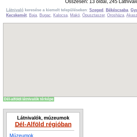
Összesen: 13 oldal, 245 Látnivaló
Látnivaló
keresése a kiemelt településeken
:
Szeged
,
Békéscsaba
,
Gy
Kecskemét
,
Baja
,
Bugac
,
Kalocsa
,
Makó
,
Ópusztaszer
,
Orosháza
,
Akasz
Dél-alföldi látnivalók térképe
Látnivalók, múzeumok
Dél-Alföld régióban
Múzeumok