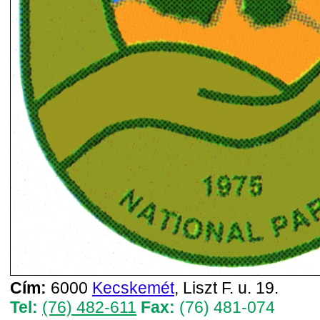
Cím:
6000
Kecskemét
, Liszt F. u. 19.
Tel:
(76) 482-611
Fax:
(76) 481-074