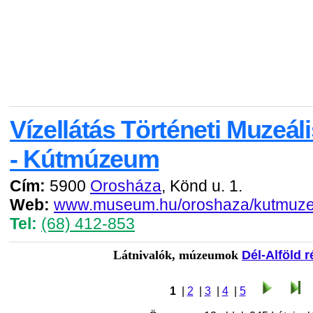
Vízellátás Történeti Muzeáli
- Kútmúzeum
Cím:
5900
Orosháza
, Könd u. 1.
Web:
www.museum.hu/oroshaza/kutmuz
Tel:
(68) 412-853
Látnivalók, múzeumok
Dél-Alföld 
1
|
2
|
3
|
4
|
5