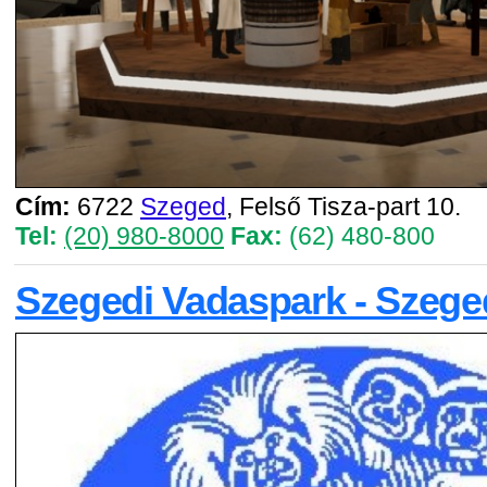
Cím:
6722
Szeged
, Felső Tisza-part 10.
Tel:
(20) 980-8000
Fax:
(62) 480-800
Szegedi Vadaspark - Szege