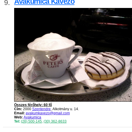
Avakumica Kávézó
9.
Összes férőhely: 60 fő
Cím:
2000
Szentendre
, Alkotmány u. 14.
Email:
avakumkavezo@gmail.com
Web:
Avakumica
Tel:
(26) 500-145
,
(30) 362-8633