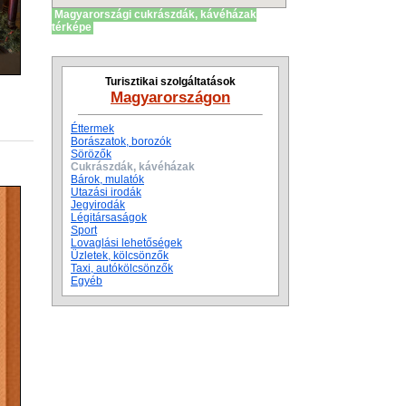
Magyarországi cukrászdák, kávéházak
térképe
Turisztikai szolgáltatások
Magyarországon
Éttermek
Borászatok, borozók
Sörözők
Cukrászdák, kávéházak
Bárok, mulatók
Utazási irodák
Jegyirodák
Légitársaságok
Sport
Lovaglási lehetőségek
Üzletek, kölcsönzők
Taxi, autókölcsönzők
Egyéb