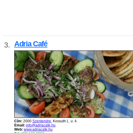
Adria Café
3.
Cím:
2000
Szentendre
, Kossuth L. u. 4.
Email:
info@adriacafe.hu
Web:
www.adriacafe.hu