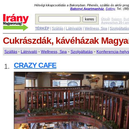
Hétvégi kikapcsolódás a Bakonyban. Pihenés, szállás és aktív pr
Bakonyi Apartmanház
,
Eplény
, Tel.: (8
Úticél
:
Balaton
,
Bud
Augusztus 20-i p
TÉRKÉP
|
Szállás
|
Látnivalók
|
Wellness, Spa
|
Szolgáltatá
Cukrászdák, kávéházak
Magya
Szállás
-
Látnivaló
-
Wellness, Spa
-
Szolgáltatás
-
Konferencia-hely
CRAZY CAFE
1.