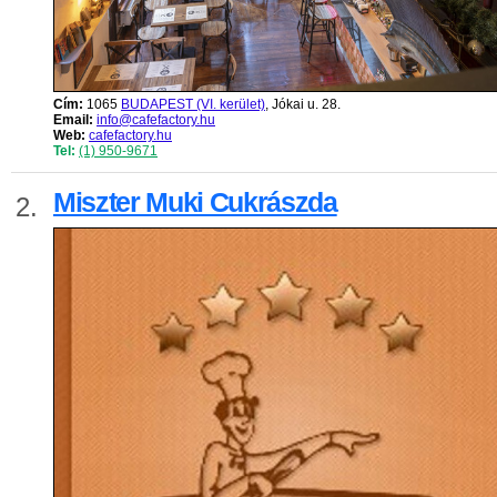
Cím:
1065
BUDAPEST (VI. kerület)
, Jókai u. 28.
Email:
info@cafefactory.hu
Web:
cafefactory.hu
Tel:
(1) 950-9671
Miszter Muki Cukrászda
2.