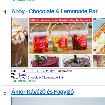
Tel:
(20) 448-8993
Ahoy - Chocolate & Lemonade Bar
4.
Cím:
1053
BUDAPEST (V. kerület)
, Papnövelde u. 3.
Web:
Ahoy!
Web:
Ahoy - Chocolate & Lemonade Bar
Tel:
(30) 662-3572
Ámor Kávézó és Fagyizó
5.