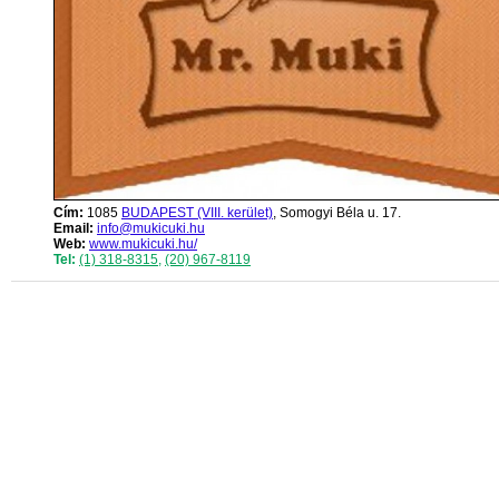
Cím:
1085
BUDAPEST (VIII. kerület)
, Somogyi Béla u. 17.
Email:
info@mukicuki.hu
Web:
www.mukicuki.hu/
Tel:
(1) 318-8315
,
(20) 967-8119