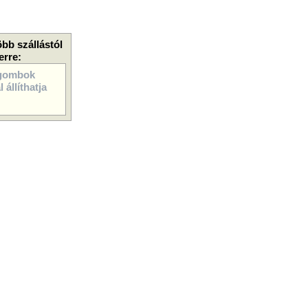
öbb szállástól
erre:
gombok
 állíthatja