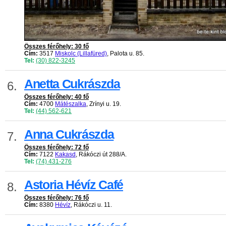
Összes férőhely: 30 fő
Cím:
3517
Miskolc (Lillafüred)
, Palota u. 85.
Tel:
(30) 822-3245
Anetta Cukrászda
6.
Összes férőhely: 40 fő
Cím:
4700
Mátészalka
, Zrínyi u. 19.
Tel:
(44) 562-621
Anna Cukrászda
7.
Összes férőhely: 72 fő
Cím:
7122
Kakasd
, Rákóczi út 288/A.
Tel:
(74) 431-276
Astoria Hévíz Café
8.
Összes férőhely: 76 fő
Cím:
8380
Hévíz
, Rákóczi u. 11.