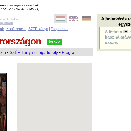
ogramok az egész családnak.
8) 453-122, (70) 312-2091 (x)
Ajánlatkérés t
apest
,
Siófok
rogramok
egysz
sok
|
Konferencia
|
SZÉP-kártya
|
Programok
A listát a
használatával
rországon
térkép
össze.
szín
-
SZÉP-kártya elfogadóhely
-
Program