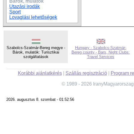
Bárok, mulatók
Utazási irodák
Sport
Lovaglási lehetőségek
Szabolcs-Szatmár-Bereg megye -
Hungary - Szabolcs-Szatmár-
Bárok, mulatók: Turisztikai
Bereg county - Bars, Night Clubs:
szolgáltatások
Travel Services
Korábbi ajánlatkérés
|
Szállás regisztráció
|
Program re
© 1989 - 2026 IranyMagyarorszag
2026. augusztus 8. szombat - 01:52:56