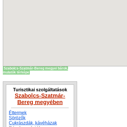
Szabolcs-Szatmár-Bereg megyei bárok,
mulatók térképe
Turisztikai szolgáltatások
Szabolcs-Szatmár-
Bereg megyében
Éttermek
Sörözők
Cukrászdák, kávéházak