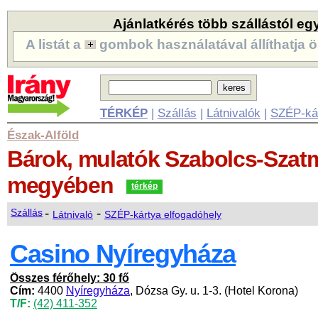
Ajánlatkérés több szállástól eg
A listát a
gombok használatával állíthatja ö
TÉRKÉP
|
Szállás
|
Látnivalók
|
SZÉP-ká
Észak-Alföld
Bárok, mulatók
Szabolcs-Szat
megyében
térkép
-
-
Szállás
Látnivaló
SZÉP-kártya elfogadóhely
Casino Nyíregyháza
Összes férőhely: 30 fő
Cím:
4400
Nyíregyháza
, Dózsa Gy. u. 1-3. (Hotel Korona)
T/F:
(42) 411-352