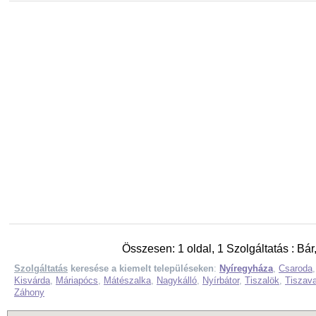
Összesen: 1 oldal, 1 Szolgáltatás : Bár
Szolgáltatás
keresése a kiemelt településeken
:
Nyíregyháza
,
Csaroda
Kisvárda
,
Máriapócs
,
Mátészalka
,
Nagykálló
,
Nyírbátor
,
Tiszalök
,
Tiszava
Záhony