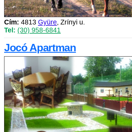
Cím:
4813
Gyüre
, Zrínyi u.
Tel:
(30) 958-6841
Jocó Apartman