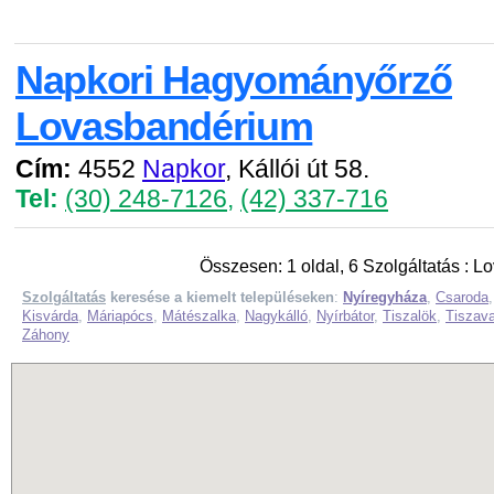
Napkori Hagyományőrző
Lovasbandérium
Cím:
4552
Napkor
, Kállói út 58.
Tel:
(30) 248-7126
,
(42) 337-716
Összesen: 1 oldal, 6 Szolgáltatás : L
Szolgáltatás
keresése a kiemelt településeken
:
Nyíregyháza
,
Csaroda
Kisvárda
,
Máriapócs
,
Mátészalka
,
Nagykálló
,
Nyírbátor
,
Tiszalök
,
Tiszava
Záhony