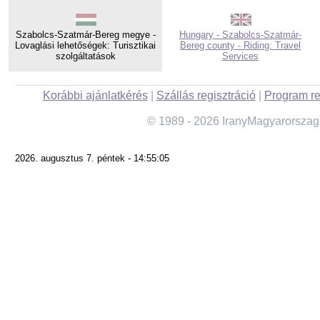
Szabolcs-Szatmár-Bereg megye -
Hungary - Szabolcs-Szatmár-
Lovaglási lehetőségek: Turisztikai
Bereg county - Riding: Travel
szolgáltatások
Services
Korábbi ajánlatkérés
|
Szállás regisztráció
|
Program re
© 1989 - 2026 IranyMagyarorszag
2026. augusztus 7. péntek - 14:55:05