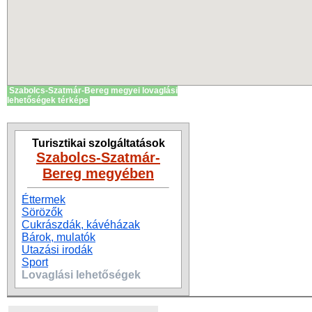
Szabolcs-Szatmár-Bereg megyei lovaglási
lehetőségek térképe
Turisztikai szolgáltatások
Szabolcs-Szatmár-
Bereg megyében
Éttermek
Sörözők
Cukrászdák, kávéházak
Bárok, mulatók
Utazási irodák
Sport
Lovaglási lehetőségek