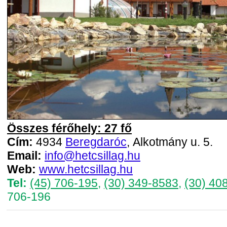
Összes férőhely: 27 fő
Cím:
4934
Beregdaróc
, Alkotmány u. 5.
Email:
info@hetcsillag.hu
Web:
www.hetcsillag.hu
Tel:
(45) 706-195
,
(30) 349-8583
,
(30) 40
706-196