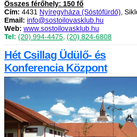
Összes férőhely: 150 fő
Cím:
4431
Nyíregyháza (Sóstófürdő)
, Sik
Email:
info@sostoilovasklub.hu
Web:
www.sostoilovasklub.hu
Tel:
(20) 994-4475
,
(20) 824-6808
Hét Csillag Üdülő- és
Konferencia Központ