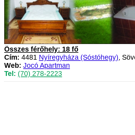
Összes férőhely: 18 fő
Cím:
4481
Nyíregyháza (Sóstóhegy)
, Söv
Web:
Jocó Apartman
Tel:
(70) 278-2223