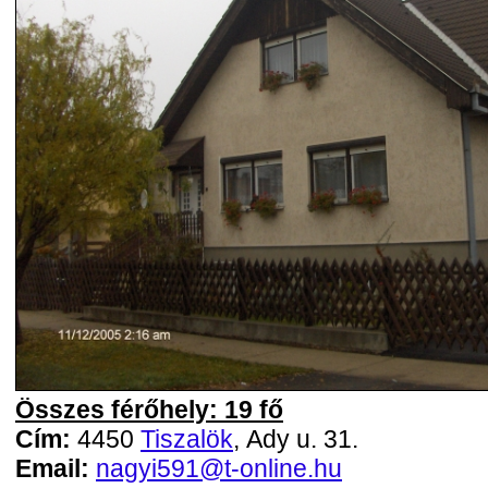
Összes férőhely: 19 fő
Cím:
4450
Tiszalök
, Ady u. 31.
Email:
nagyi591@t-online.hu