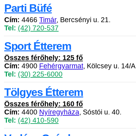
Parti Büfé
Cím:
4466
Timár
, Bercsényi u. 21.
Tel:
(42) 720-537
Sport Étterem
Összes férőhely: 125 fő
Cím:
4900
Fehérgyarmat
, Kölcsey u. 14/A
Tel:
(30) 225-6000
Tölgyes Étterem
Összes férőhely: 160 fő
Cím:
4400
Nyíregyháza
, Sóstói u. 40.
Tel:
(42) 410-590