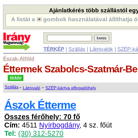
Ajánlatkérés több szállástól eg
A listát a
gombok használatával állíthatja ö
TÉRKÉP
|
Szállás
|
Látnivalók
|
SZÉP-ká
Észak-Alföld
Éttermek
Szabolcs-Szatmár-B
térkép
-
-
Szállás
Látnivaló
SZÉP-kártya elfogadóhely
Ászok Étterme
Összes férőhely: 70 fő
Cím:
4511
Nyírbogdány
, 4 sz. főút
Tel:
(30) 312-5270