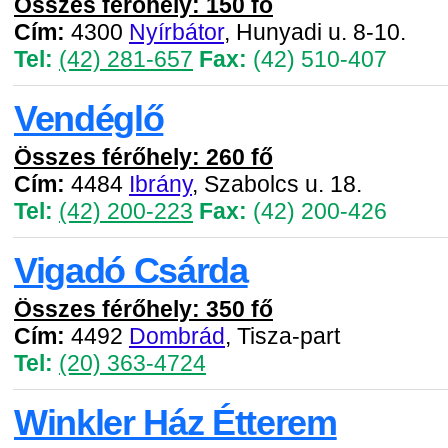
Összes férőhely: 150 fő
Cím:
4300
Nyírbátor
, Hunyadi u. 8-10.
Tel:
(42) 281-657
Fax:
(42) 510-407
Vendéglő
Összes férőhely: 260 fő
Cím:
4484
Ibrány
, Szabolcs u. 18.
Tel:
(42) 200-223
Fax:
(42) 200-426
Vigadó Csárda
Összes férőhely: 350 fő
Cím:
4492
Dombrád
, Tisza-part
Tel:
(20) 363-4724
Winkler Ház Étterem