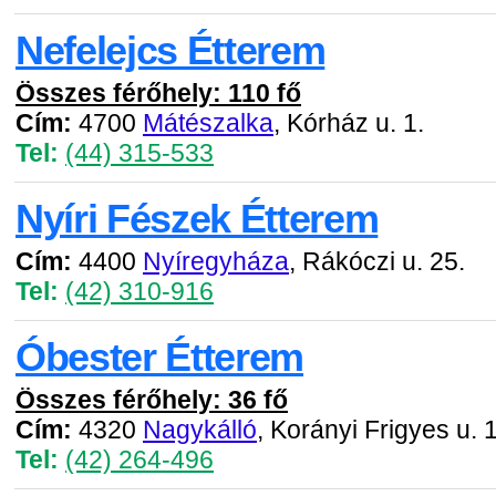
Nefelejcs Étterem
Összes férőhely: 110 fő
Cím:
4700
Mátészalka
, Kórház u. 1.
Tel:
(44) 315-533
Nyíri Fészek Étterem
Cím:
4400
Nyíregyháza
, Rákóczi u. 25.
Tel:
(42) 310-916
Óbester Étterem
Összes férőhely: 36 fő
Cím:
4320
Nagykálló
, Korányi Frigyes u. 1
Tel:
(42) 264-496