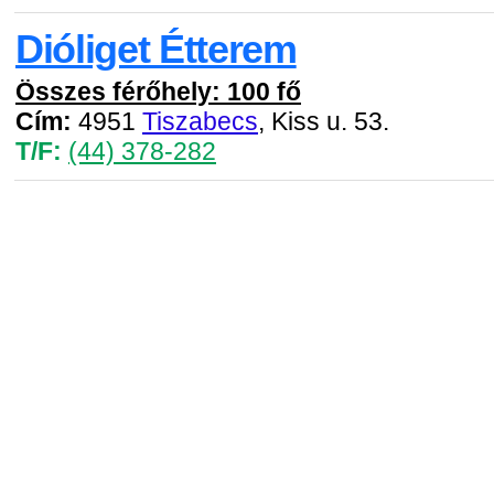
Dióliget Étterem
Összes férőhely: 100 fő
Cím:
4951
Tiszabecs
, Kiss u. 53.
T/F:
(44) 378-282