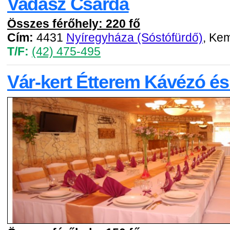
Vadász Csárda
Összes férőhely: 220 fő
Cím:
4431
Nyíregyháza (Sóstófürdő)
, Kem
T/F:
(42) 475-495
Vár-kert Étterem Kávézó és