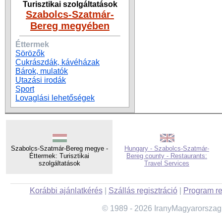
Turisztikai szolgáltatások
Szabolcs-Szatmár-
Bereg megyében
Éttermek
Sörözők
Cukrászdák, kávéházak
Bárok, mulatók
Utazási irodák
Sport
Lovaglási lehetőségek
Szabolcs-Szatmár-Bereg megye -
Hungary - Szabolcs-Szatmár-
Éttermek: Turisztikai
Bereg county - Restaurants:
szolgáltatások
Travel Services
Korábbi ajánlatkérés
|
Szállás regisztráció
|
Program re
© 1989 - 2026 IranyMagyarorszag