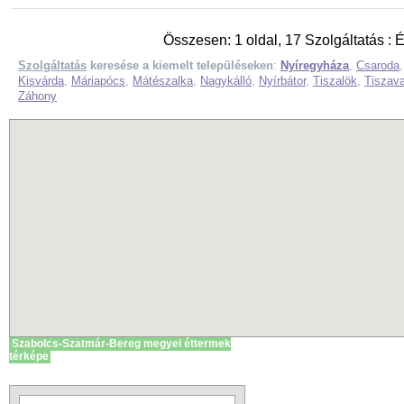
Összesen: 1 oldal, 17 Szolgáltatás : 
Szolgáltatás
keresése a kiemelt településeken
:
Nyíregyháza
,
Csaroda
Kisvárda
,
Máriapócs
,
Mátészalka
,
Nagykálló
,
Nyírbátor
,
Tiszalök
,
Tiszava
Záhony
Szabolcs-Szatmár-Bereg megyei éttermek
térképe