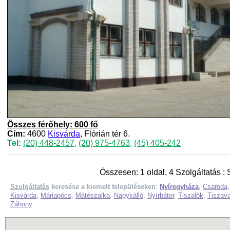
Összes férőhely: 600 fő
Cím:
4600
Kisvárda
, Flórián tér 6.
Tel:
(20) 448-2457
,
(20) 975-4763
,
(45) 405-242
Összesen: 1 oldal, 4 Szolgáltatás : 
Szolgáltatás
keresése a kiemelt településeken
:
Nyíregyháza
,
Csaroda
Kisvárda
,
Máriapócs
,
Mátészalka
,
Nagykálló
,
Nyírbátor
,
Tiszalök
,
Tiszava
Záhony