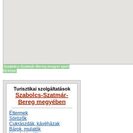
Szabolcs-Szatmár-Bereg megyei sport
térképe
Turisztikai szolgáltatások
Szabolcs-Szatmár-
Bereg megyében
Éttermek
Sörözők
Cukrászdák, kávéházak
Bárok, mulatók