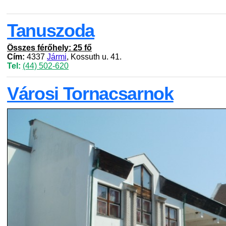
Tanuszoda
Összes férőhely: 25 fő
Cím:
4337
Jármi
, Kossuth u. 41.
Tel:
(44) 502-620
Városi Tornacsarnok