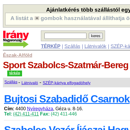
Ajánlatkérés több szállástól eg
A listát a
gombok használatával állíthatja ö
TÉRKÉP
|
Szállás
|
Látnivalók
|
SZÉP-ká
Észak-Alföld
Sport
Szabolcs-Szatmár-Bere
térkép
-
-
Szállás
Látnivaló
SZÉP-kártya elfogadóhely
Bujtosi Szabadidő Csarnok
Cím:
4400
Nyíregyháza
, Géza u. 8-16.
Tel:
(42) 411-411
Fax:
(42) 411-446
Szabolcs Vezér Íjászai Ha