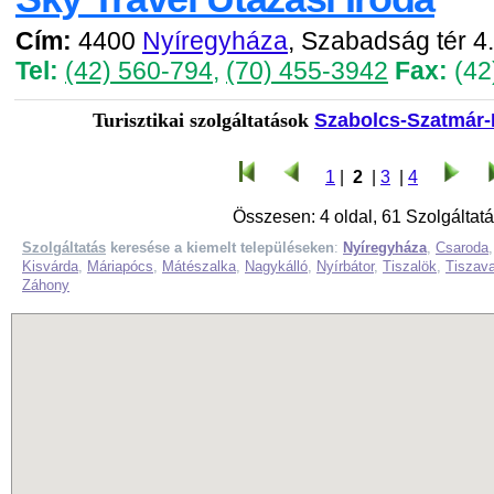
Cím:
4400
Nyíregyháza
, Szabadság tér 4.
Tel:
(42) 560-794
,
(70) 455-3942
Fax:
(42
Turisztikai szolgáltatások
Szabolcs-Szatmár
1
|
2
|
3
|
4
Összesen: 4 oldal, 61 Szolgáltatá
Szolgáltatás
keresése a kiemelt településeken
:
Nyíregyháza
,
Csaroda
Kisvárda
,
Máriapócs
,
Mátészalka
,
Nagykálló
,
Nyírbátor
,
Tiszalök
,
Tiszava
Záhony