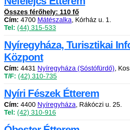
Nefelejcs Étterem
Összes férőhely: 110 fő
Cím:
4700
Mátészalka
, Kórház u. 1.
Tel:
(44) 315-533
Nyíregyháza, Turisztikai In
Központ
Cím:
4431
Nyíregyháza (Sóstófürdő)
, Kos
T/F:
(42) 310-735
Nyíri Fészek Étterem
Cím:
4400
Nyíregyháza
, Rákóczi u. 25.
Tel:
(42) 310-916
Óbester Étterem