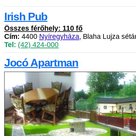
Irish Pub
Összes férőhely: 110 fő
Cím:
4400
Nyíregyháza
, Blaha Lujza sétá
Tel:
(42) 424-000
Jocó Apartman