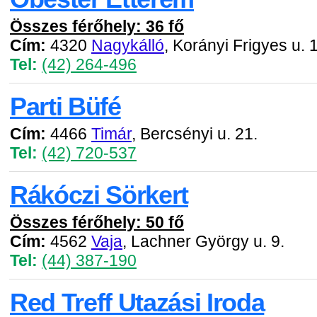
Összes férőhely: 36 fő
Cím:
4320
Nagykálló
, Korányi Frigyes u. 1
Tel:
(42) 264-496
Parti Büfé
Cím:
4466
Timár
, Bercsényi u. 21.
Tel:
(42) 720-537
Rákóczi Sörkert
Összes férőhely: 50 fő
Cím:
4562
Vaja
, Lachner György u. 9.
Tel:
(44) 387-190
Red Treff Utazási Iroda