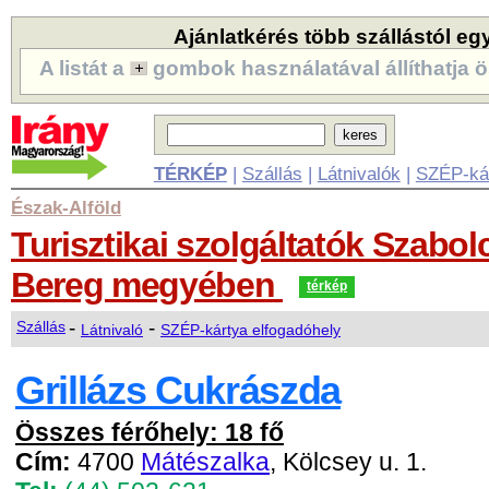
Ajánlatkérés több szállástól eg
A listát a
gombok használatával állíthatja ö
TÉRKÉP
|
Szállás
|
Látnivalók
|
SZÉP-ká
Észak-Alföld
Turisztikai szolgáltatók Szabo
Bereg megyében
térkép
-
-
Szállás
Látnivaló
SZÉP-kártya elfogadóhely
Grillázs Cukrászda
Összes férőhely: 18 fő
Cím:
4700
Mátészalka
, Kölcsey u. 1.