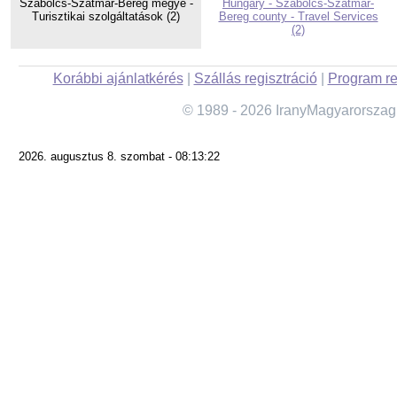
Szabolcs-Szatmár-Bereg megye -
Hungary - Szabolcs-Szatmár-
Turisztikai szolgáltatások (2)
Bereg county - Travel Services
(2)
Korábbi ajánlatkérés
|
Szállás regisztráció
|
Program re
© 1989 - 2026 IranyMagyarorszag
2026. augusztus 8. szombat - 08:13:22