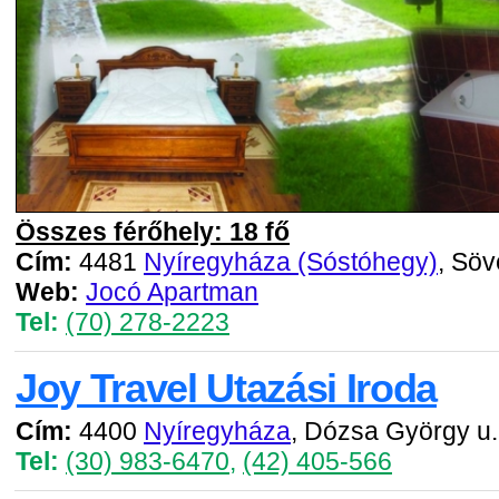
Összes férőhely: 18 fő
Cím:
4481
Nyíregyháza (Sóstóhegy)
, Söv
Web:
Jocó Apartman
Tel:
(70) 278-2223
Joy Travel Utazási Iroda
Cím:
4400
Nyíregyháza
, Dózsa György u.
Tel:
(30) 983-6470
,
(42) 405-566